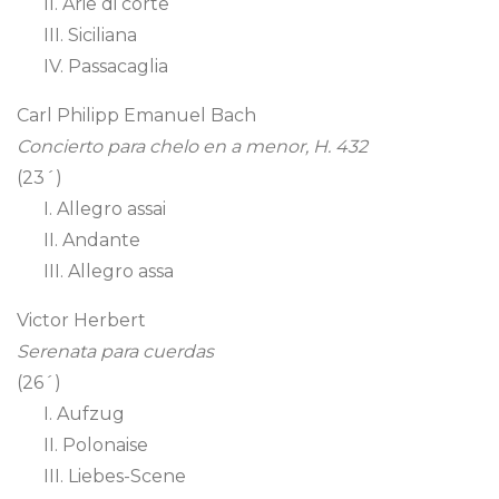
II. Arie di corte
III. Siciliana
IV. Passacaglia
Carl Philipp Emanuel Bach
Concierto para chelo en a menor, H. 432
(23´)
I. Allegro assai
II. Andante
III. Allegro assa
Victor Herbert
Serenata para cuerdas
(26´)
I. Aufzug
II. Polonaise
III. Liebes-Scene